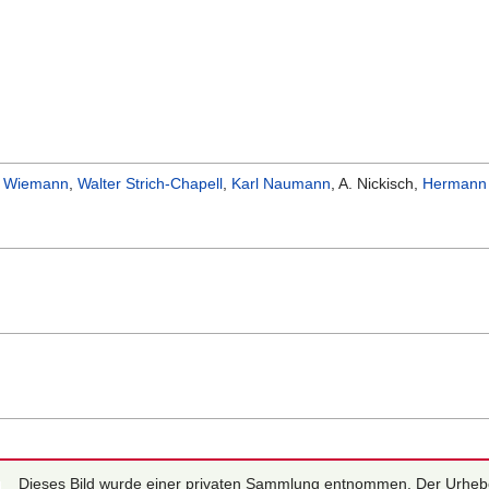
t Wiemann
,
Walter Strich-Chapell
,
Karl Naumann
, A. Nickisch,
Hermann
Dieses Bild wurde einer privaten Sammlung entnommen. Der Urheb