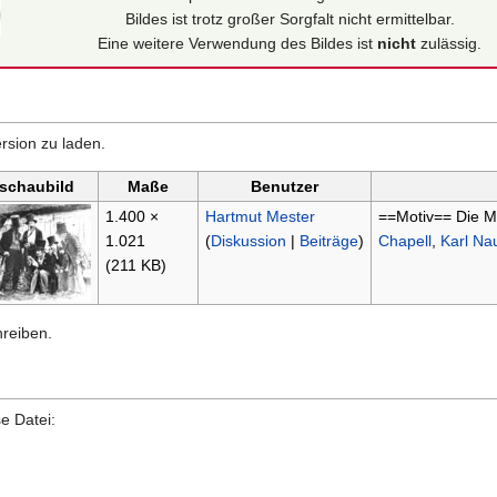
Bildes ist trotz großer Sorgfalt nicht ermittelbar.
Eine weitere Verwendung des Bildes ist
nicht
zulässig.
rsion zu laden.
schaubild
Maße
Benutzer
1.400 ×
Hartmut Mester
==Motiv== Die Ma
1.021
(
Diskussion
|
Beiträge
)
Chapell
,
Karl N
(211 KB)
hreiben.
e Datei: