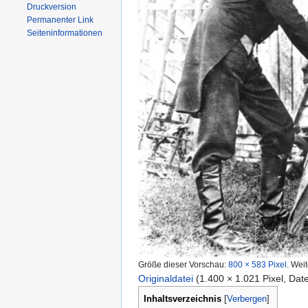
Druckversion
Permanenter Link
Seiten­informationen
Größe dieser Vorschau:
800 × 583 Pixel
.
Weit
Originaldatei
‎
(1.400 × 1.021 Pixel, Da
Inhaltsverzeichnis
[
Verbergen
]