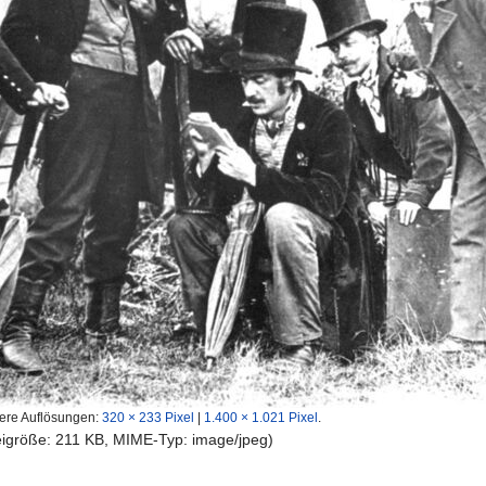
ere Auflösungen:
320 × 233 Pixel
|
1.400 × 1.021 Pixel
.
teigröße: 211 KB, MIME-Typ:
image/jpeg
)