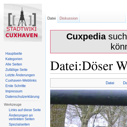
Datei
Diskussion
Cuxpedia
sucht
kön
Hauptseite
Datei:Döser W
Kategorien
Alle Seiten
Zufällige Seite
Letzte Änderungen
Wechseln zu:
Navigation
,
Suche
Cuxhaven-Weblinks
Datei
Da
Erste Schritte
Impressum
Datenschutzerklärung
Werkzeuge
Links auf diese Seite
Änderungen an
verlinkten Seiten
Spezialseiten