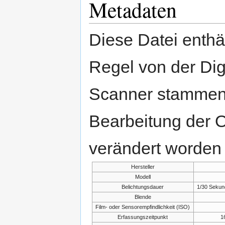
Metadaten
Diese Datei enthäl
Regel von der Di
Scanner stammen.
Bearbeitung der O
verändert worden 
Hersteller
Modell
Belichtungsdauer
1/30 Sekun
Blende
Film- oder Sensorempfindlichkeit (ISO)
Erfassungszeitpunkt
1