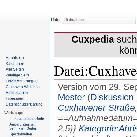
Datei
Diskussion
Cuxpedia
sucht
kön
Hauptseite
Datei:Cuxhave
Kategorien
Alle Seiten
Zufällige Seite
Letzte Änderungen
Version vom 29. Se
Cuxhaven-Weblinks
Erste Schritte
Mester
(
Diskussion
Impressum
Datenschutzerklärung
Cuxhavener Straße
Werkzeuge
==Aufnahmedatum== 
Links auf diese Seite
Änderungen an
2.5}}
Kategorie:Abri
verlinkten Seiten
Spezialseiten