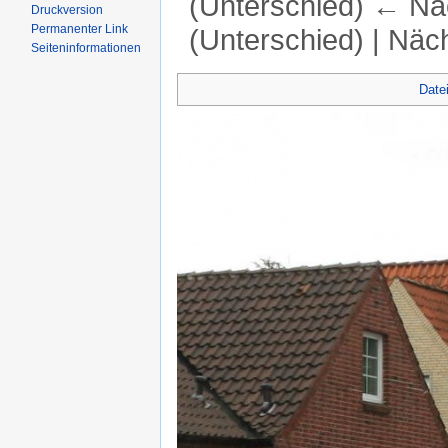
(Unterschied) ← Näc
Druckversion
Permanenter Link
(Unterschied) | Näc
Seiten­informationen
Wechseln zu:
Navigation
,
Suche
Date