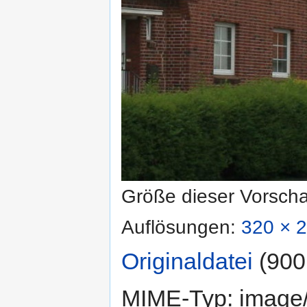
Größe dieser Vorsch
Auflösungen:
320 × 2
Originaldatei
‎
(900
MIME-Typ:
image