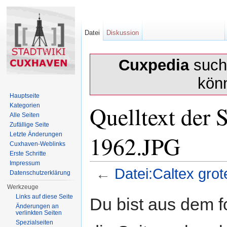
Datei
Diskussion
Cuxpedia
sucht
kön
Hauptseite
Quelltext der 
Kategorien
Alle Seiten
Zufällige Seite
1962.JPG
Letzte Änderungen
Cuxhaven-Weblinks
Erste Schritte
Impressum
←
Datei:Caltex gro
Datenschutzerklärung
Wechseln zu:
Navigation
,
Suche
Werkzeuge
Links auf diese Seite
Du bist aus dem f
Änderungen an
verlinkten Seiten
Spezialseiten