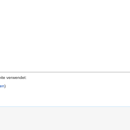
eite verwendet:
gen
)