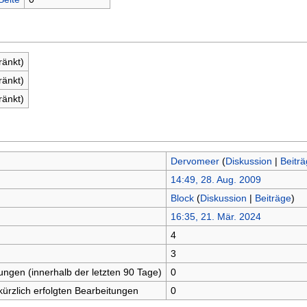
ränkt)
ränkt)
ränkt)
Dervomeer
(
Diskussion
|
Beitr
14:49, 28. Aug. 2009
Block
(
Diskussion
|
Beiträge
)
16:35, 21. Mär. 2024
4
n
3
tungen (innerhalb der letzten 90 Tage)
0
kürzlich erfolgten Bearbeitungen
0