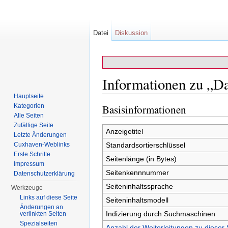
Datei
Diskussion
Informationen zu „D
Hauptseite
Wechseln zu:
Navigation
,
Suche
Kategorien
Basisinformationen
Alle Seiten
Zufällige Seite
Anzeigetitel
Letzte Änderungen
Cuxhaven-Weblinks
Standardsortierschlüssel
Erste Schritte
Seitenlänge (in Bytes)
Impressum
Seitenkennnummer
Datenschutzerklärung
Seiteninhaltssprache
Werkzeuge
Links auf diese Seite
Seiteninhaltsmodell
Änderungen an
Indizierung durch Suchmaschinen
verlinkten Seiten
Spezialseiten
Anzahl der Weiterleitungen zu dieser 