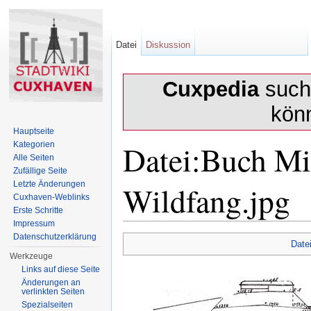
Datei
Diskussion
Cuxpedia
sucht
kön
Hauptseite
Datei:Buch Mil
Kategorien
Alle Seiten
Zufällige Seite
Wildfang.jpg
Letzte Änderungen
Cuxhaven-Weblinks
Erste Schritte
Impressum
Wechseln zu:
Navigation
,
Suche
Datenschutzerklärung
Date
Werkzeuge
Links auf diese Seite
Änderungen an
verlinkten Seiten
Spezialseiten