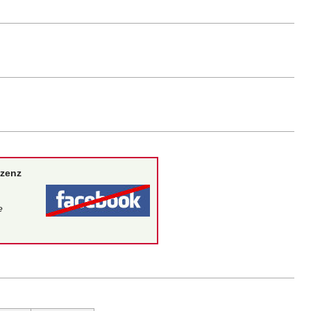
izenz
e