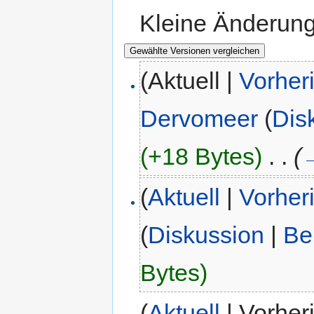
Kleine Änderun
(Aktuell |
Vorher
Dervomeer
(
Dis
(+18 Bytes)
‎
. .
(
(
Aktuell
|
Vorher
(
Diskussion
|
Be
Bytes)
(
Aktuell
| Vorher