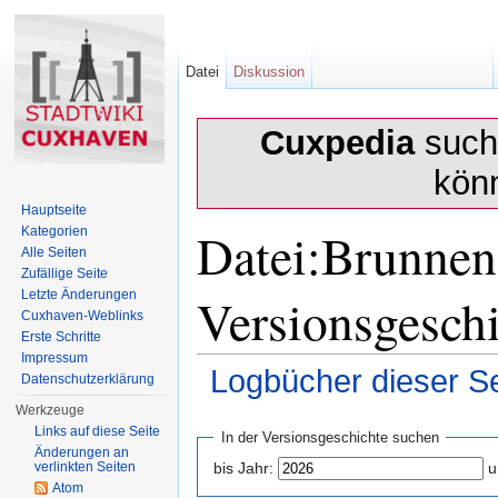
Datei
Diskussion
Cuxpedia
sucht
kön
Hauptseite
Datei:Brunnen 
Kategorien
Alle Seiten
Zufällige Seite
Versionsgesch
Letzte Änderungen
Cuxhaven-Weblinks
Erste Schritte
Impressum
Logbücher dieser Se
Datenschutzerklärung
Wechseln zu:
Navigation
,
Suche
Werkzeuge
Links auf diese Seite
In der Versionsgeschichte suchen
Änderungen an
verlinkten Seiten
bis Jahr:
u
Atom