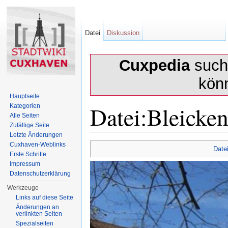
Datei
Diskussion
Cuxpedia
sucht
kön
Hauptseite
Datei:Bleicke
Kategorien
Alle Seiten
Zufällige Seite
Letzte Änderungen
Wechseln zu:
Navigation
,
Suche
Cuxhaven-Weblinks
Date
Erste Schritte
Impressum
Datenschutzerklärung
Werkzeuge
Links auf diese Seite
Änderungen an
verlinkten Seiten
Spezialseiten