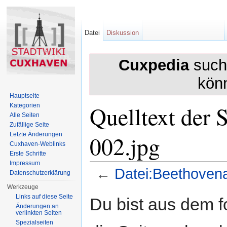
Datei
Diskussion
Cuxpedia
sucht
kön
Hauptseite
Quelltext der 
Kategorien
Alle Seiten
Zufällige Seite
002.jpg
Letzte Änderungen
Cuxhaven-Weblinks
Erste Schritte
Impressum
←
Datei:Beethovena
Datenschutzerklärung
Wechseln zu:
Navigation
,
Suche
Werkzeuge
Links auf diese Seite
Du bist aus dem f
Änderungen an
verlinkten Seiten
Spezialseiten