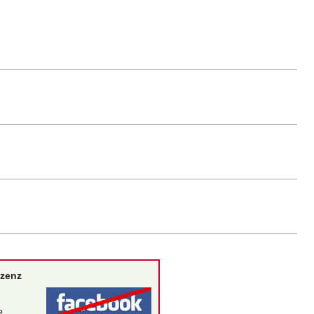
izenz
e