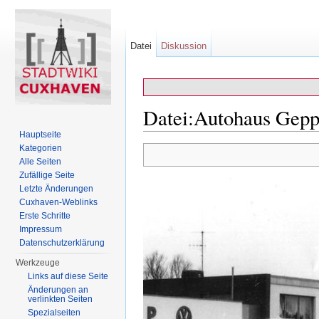
Datei
Diskussion
Datei:Autohaus Gep
Hauptseite
Wechseln zu:
Navigation
,
Suche
Kategorien
Alle Seiten
Zufällige Seite
Letzte Änderungen
Cuxhaven-Weblinks
Erste Schritte
Impressum
Datenschutzerklärung
Werkzeuge
Links auf diese Seite
Änderungen an
verlinkten Seiten
Spezialseiten