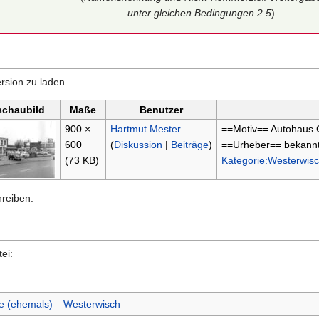
unter gleichen Bedingungen 2.5
)
rsion zu laden.
schaubild
Maße
Benutzer
900 ×
Hartmut Mester
==Motiv== Autohaus
600
(
Diskussion
|
Beiträge
)
==Urheber== bekannt
(73 KB)
Kategorie:Westerwis
hreiben.
ei:
le (ehemals)
Westerwisch