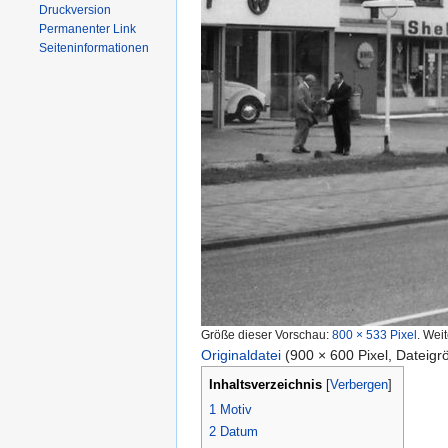
Druckversion
Permanenter Link
Seiten­informationen
Größe dieser Vorschau:
800 × 533 Pixel
.
Weit
Originaldatei
‎
(900 × 600 Pixel, Dateig
Inhaltsverzeichnis
[
Verbergen
]
1
Motiv
2
Datum