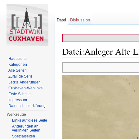
Datei
Diskussion
Datei:Anleger Alte L
Hauptseite
Wechseln zu:
Navigation
,
Suche
Kategorien
Alle Seiten
Zufällige Seite
Letzte Änderungen
Cuxhaven-Weblinks
Erste Schritte
Impressum
Datenschutzerklärung
Werkzeuge
Links auf diese Seite
Änderungen an
verlinkten Seiten
Spezialseiten