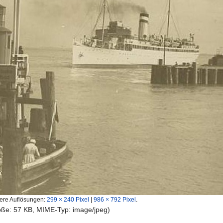
ere Auflösungen:
299 × 240 Pixel
|
986 × 792 Pixel
.
röße: 57 KB, MIME-Typ:
image/jpeg
)