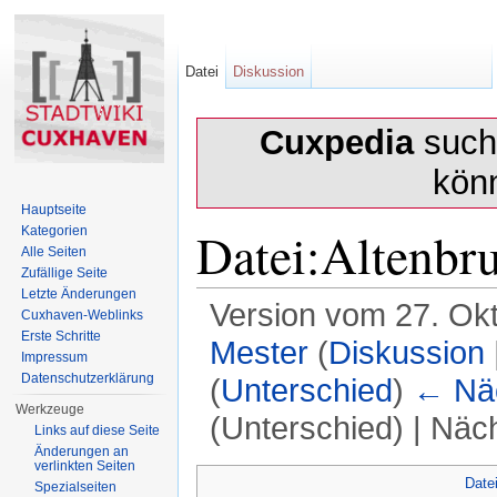
Datei
Diskussion
Cuxpedia
sucht
kön
Hauptseite
Datei:Altenbru
Kategorien
Alle Seiten
Zufällige Seite
Letzte Änderungen
Version vom 27. Ok
Cuxhaven-Weblinks
Erste Schritte
Mester
(
Diskussion
Impressum
Datenschutzerklärung
(
Unterschied
)
← Näc
Werkzeuge
(Unterschied) | Näc
Links auf diese Seite
Änderungen an
Wechseln zu:
Navigation
,
Suche
verlinkten Seiten
Date
Spezialseiten