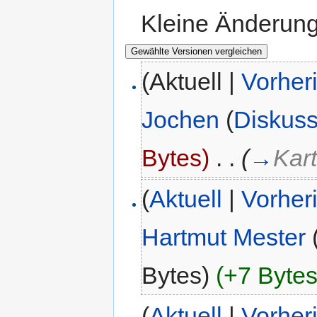
Kleine Änderun
(Aktuell |
Vorher
Jochen
(
Diskuss
Bytes)
‎
. .
(
→
Kar
(
Aktuell
|
Vorher
Hartmut Mester
Bytes)
(+7 Bytes
(
Aktuell
|
Vorher