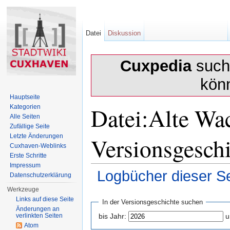
Datei
Diskussion
Cuxpedia
sucht
kön
Hauptseite
Datei:Alte Wa
Kategorien
Alle Seiten
Zufällige Seite
Versionsgesch
Letzte Änderungen
Cuxhaven-Weblinks
Erste Schritte
Impressum
Logbücher dieser Se
Datenschutzerklärung
Wechseln zu:
Navigation
,
Suche
Werkzeuge
Links auf diese Seite
In der Versionsgeschichte suchen
Änderungen an
verlinkten Seiten
bis Jahr:
u
Atom