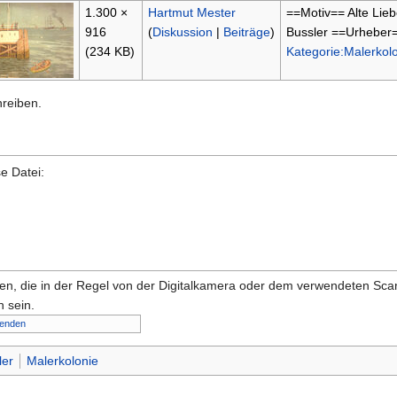
1.300 ×
Hartmut Mester
==Motiv== Alte Lie
916
(
Diskussion
|
Beiträge
)
Bussler ==Urheber
(234 KB)
Kategorie:Malerkol
hreiben.
e Datei:
onen, die in der Regel von der Digitalkamera oder dem verwendeten Sc
 sein.
lenden
ler
Malerkolonie