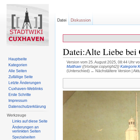
Datei
Diskussion
Datei:Alte Liebe bei
Hauptseite
Version vom 25. August 2025, 08:44 Uhr v
Kategorien
Matthaei
{{Vorlage:copyright2}}
Kategorie:
(Unterschied) ← Nächstältere Version | Akt
Alle Seiten
Wechseln zu:
Navigation
,
Suche
Zufällige Seite
Letzte Änderungen
Cuxhaven-Weblinks
Erste Schritte
Impressum
Datenschutzerklärung
Werkzeuge
Links auf diese Seite
Änderungen an
verlinkten Seiten
Spezialseiten