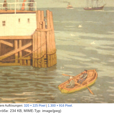
ere Auflösungen:
320 × 225 Pixel
|
1.300 × 916 Pixel
.
igröße: 234 KB, MIME-Typ:
image/jpeg
)