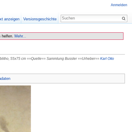
Anmelden
xt anzeigen
Versionsgeschichte
 helfen.
Mehr...
rblitho, 55x75 cm ==Quelle== Sammlung Bussler ==Urheber==
Karl Otto
adaten