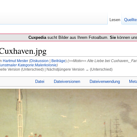
Lesen
Quellte
Cuxpedia
sucht Bilder aus Ihrem Fotoalbum.
Sie
können uns
 Cuxhaven.jpg
on
Hartmut Mester
(
Diskussion
|
Beiträge
)
(==Motiv== Alte Liebe bei Cuxhaven,_Fa
Kunstmaler
Kategorie:Malerkolonie
)
uelle Version (Unterschied) | Nächstjüngere Version → (Unterschied)
Datei
Dateiversionen
Dateiverwendung
Met