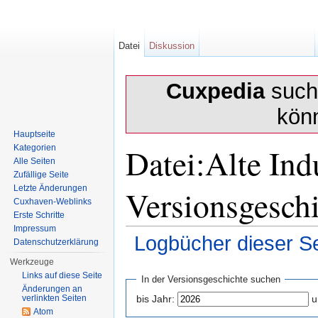
Datei
Diskussion
Cuxpedia
sucht
kön
Hauptseite
Datei:Alte Ind
Kategorien
Alle Seiten
Zufällige Seite
Versionsgesch
Letzte Änderungen
Cuxhaven-Weblinks
Erste Schritte
Impressum
Logbücher dieser Se
Datenschutzerklärung
Wechseln zu:
Navigation
,
Suche
Werkzeuge
Links auf diese Seite
In der Versionsgeschichte suchen
Änderungen an
verlinkten Seiten
bis Jahr:
u
Atom