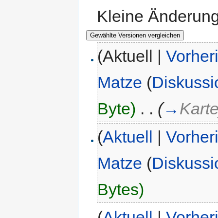
Kleine Änderun
(Aktuell |
Vorher
Matze
(
Diskussi
Byte)
‎
. .
(
→
Kart
(
Aktuell
|
Vorher
Matze
(
Diskussi
Bytes)
(
Aktuell
|
Vorher