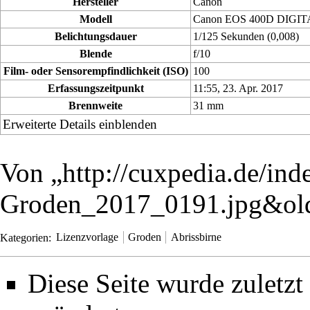
Hersteller
Canon
Modell
Canon EOS 400D DIGI
Belichtungsdauer
1/125 Sekunden (0,008)
Blende
f/10
Film- oder Sensorempfindlichkeit (ISO)
100
Erfassungszeitpunkt
11:55, 23. Apr. 2017
Brennweite
31 mm
Erweiterte Details einblenden
Von „
http://cuxpedia.de/ind
Groden_2017_0191.jpg&ol
Kategorien
:
Lizenzvorlage
Groden
Abrissbirne
Diese Seite wurde zuletz