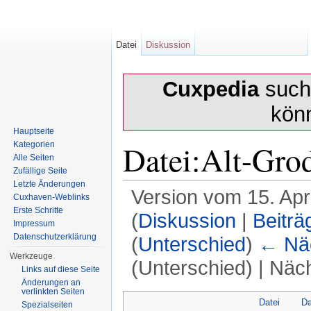
Datei
Diskussion
Cuxpedia
sucht
kön
Hauptseite
Datei:Alt-Gro
Kategorien
Alle Seiten
Zufällige Seite
Letzte Änderungen
Version vom 15. Apr
Cuxhaven-Weblinks
Erste Schritte
(
Diskussion
|
Beiträ
Impressum
Datenschutzerklärung
(
Unterschied
)
← Näc
Werkzeuge
(Unterschied) | Näc
Links auf diese Seite
Änderungen an
Wechseln zu:
Navigation
,
Suche
verlinkten Seiten
Datei
Da
Spezialseiten