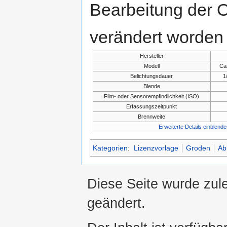
Bearbeitung der O
verändert worden 
Hersteller
Modell
Ca
Belichtungsdauer
1
Blende
Film- oder Sensorempfindlichkeit (ISO)
Erfassungszeitpunkt
Brennweite
Erweiterte Details einblende
Kategorien
:
Lizenzvorlage
Groden
Ab
Diese Seite wurde zule
geändert.