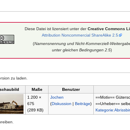
Diese Datei ist lizensiert unter der
Creative Commons L
Attribution Noncommercial ShareAlike 2.5
(
Namensnennung und Nicht-Kommerziell-Weitergab
unter gleichen Bedingungen 2.5
)
rsion zu laden.
schaubild
Maße
Benutzer
1.200 ×
Jochen
==Motiv== Güter
675
(
Diskussion
|
Beiträge
)
==Urheber== selbe
(289 KB)
Kategorie:Abrissbi
hreiben.