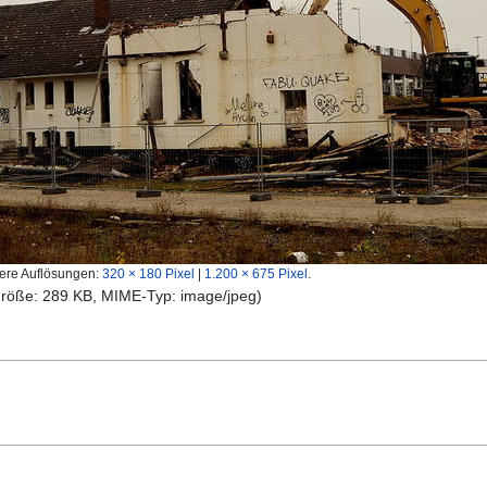
ere Auflösungen:
320 × 180 Pixel
|
1.200 × 675 Pixel
.
igröße: 289 KB, MIME-Typ:
image/jpeg
)