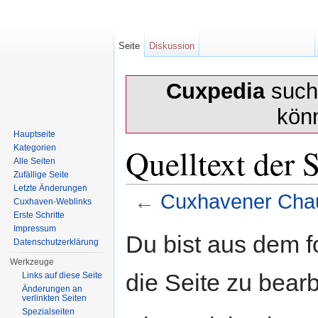
Seite
Diskussion
Cuxpedia
sucht
kön
Hauptseite
Quelltext der 
Kategorien
Alle Seiten
Zufällige Seite
Letzte Änderungen
←
Cuxhavener Cha
Cuxhaven-Weblinks
Erste Schritte
Wechseln zu:
Navigation
,
Suche
Impressum
Du bist aus dem f
Datenschutzerklärung
Werkzeuge
die Seite zu bearb
Links auf diese Seite
Änderungen an
verlinkten Seiten
Spezialseiten