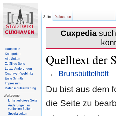
Seite
Diskussion
Cuxpedia
sucht
kön
Hauptseite
Quelltext der 
Kategorien
Alle Seiten
Zufällige Seite
Letzte Änderungen
←
Brunsbüttelhöft
Cuxhaven-Weblinks
Erste Schritte
Wechseln zu:
Navigation
,
Suche
Impressum
Du bist aus dem f
Datenschutzerklärung
Werkzeuge
die Seite zu bearb
Links auf diese Seite
Änderungen an
verlinkten Seiten
Spezialseiten