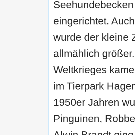
Seehundebecken 
eingerichtet. Auc
wurde der kleine 
allmählich größe
Weltkrieges kame
im Tierpark Hagen
1950er Jahren wur
Pinguinen, Robbe
Alwin Brandt gin