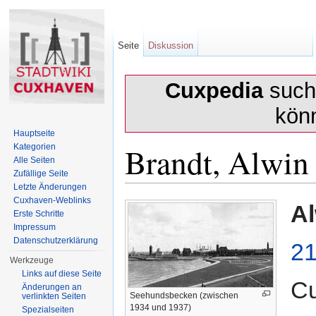
Seite
Diskussion
Cuxpedia
sucht
kön
Hauptseite
Brandt, Alwin
Kategorien
Alle Seiten
Zufällige Seite
Letzte Änderungen
Wechseln zu:
Navigation
,
Suche
Cuxhaven-Weblinks
Al
Erste Schritte
Impressum
Datenschutzerklärung
21
Werkzeuge
Links auf diese Seite
Cu
Änderungen an
Seehundsbecken (zwischen
verlinkten Seiten
1934 und 1937)
Spezialseiten