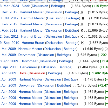
23. Mär. 2024
‎
Block
(
Diskussion
|
Beiträge
)
‎
. .
(1.834 Bytes)
(+19 Byte
2. Dez. 2012
‎
Hartmut Mester
(
Diskussion
|
Beiträge
)
‎
K
. .
(1.815 Bytes
9. Okt. 2012
‎
Hartmut Mester
(
Diskussion
|
Beiträge
)
‎
K
. .
(1.790 Byte
9. Feb. 2012
‎
Hartmut Mester
(
Diskussion
|
Beiträge
)
‎
K
. .
(1.873 Bytes
9. Feb. 2012
‎
Hartmut Mester
(
Diskussion
|
Beiträge
)
‎
K
. .
(1.865 Bytes
2. Jun. 2011
‎
Hartmut Braun
(
Diskussion
|
Beiträge
)
‎
K
. .
(1.661 Bytes
19. Sep. 2010
‎
Hartmut Braun
(
Diskussion
|
Beiträge
)
‎
K
. .
(1.657 Bytes
4. Mai 2009
‎
Hartmut Mester
(
Diskussion
|
Beiträge
)
‎
. .
(1.646 Bytes)
(0
4. Mai 2009
‎
Dervomeer
(
Diskussion
|
Beiträge
)
‎
. .
(1.646 Bytes)
(+202 
8. Apr. 2009
‎
Dervomeer
(
Diskussion
|
Beiträge
)
‎
. .
(1.444 Bytes)
(+1.
1. Apr. 2009
‎
Dervomeer
(
Diskussion
|
Beiträge
)
‎
. .
(1.404 Bytes)
(+1.4
. Apr. 2009
‎
Holte
(
Diskussion
|
Beiträge
)
‎
. .
(1.482 Bytes)
(+1.482 Byt
. Apr. 2009
‎
Hartmut Mester
(
Diskussion
|
Beiträge
)
‎
. .
(1.478 Bytes)
(
. Apr. 2009
‎
Dervomeer
(
Diskussion
|
Beiträge
)
‎
. .
(1.478 Bytes)
(+1.4
. Apr. 2009
‎
Hartmut Mester
(
Diskussion
|
Beiträge
)
‎
. .
(1.464 Bytes)
(
. Apr. 2009
‎
Hartmut Mester
(
Diskussion
|
Beiträge
)
‎
. .
(1.463 Bytes)
(
. Apr. 2009
‎
Hartmut Mester
(
Diskussion
|
Beiträge
)
‎
. .
(1.409 Bytes)
(