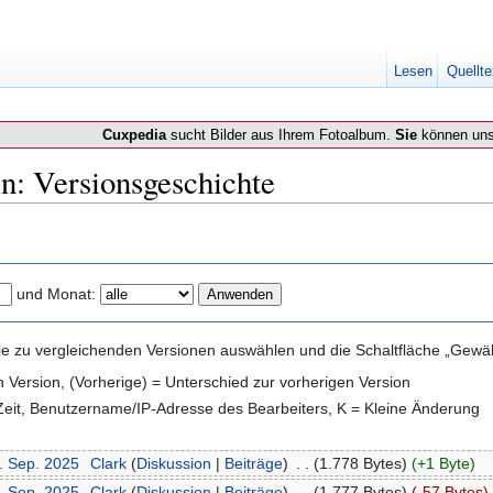
Lesen
Quellte
Cuxpedia
sucht Bilder aus Ihrem Fotoalbum.
Sie
können uns
n: Versionsgeschichte
und Monat:
e zu vergleichenden Versionen auswählen und die Schaltfläche „Gewähl
en Version, (Vorherige) = Unterschied zur vorherigen Version
 Zeit, Benutzername/IP-Adresse des Bearbeiters, K = Kleine Änderung
2. Sep. 2025
‎
Clark
(
Diskussion
|
Beiträge
)
‎
. .
(1.778 Bytes)
(+1 Byte)
2. Sep. 2025
‎
Clark
(
Diskussion
|
Beiträge
)
‎
. .
(1.777 Bytes)
(-57 Bytes)