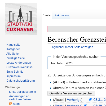
Seite
Diskussion
Berenscher Grenzstei
Hauptseite
Logbücher dieser Seite anzeigen
Kategorien
Wechseln zu:
Navigation
,
Suche
Alle Seiten
In der Versionsgeschichte suchen
Zufällige Seite
Letzte Änderungen
bis Jahr:
Cuxhaven-Weblinks
Erste Schritte
Zur Anzeige der Änderungen einfach di
Impressum
Datenschutzerklärung
(Aktuell) = Unterschied zur aktuell
Werkzeuge
Uhrzeit/Datum = Version zu dieser
Links auf diese Seite
Änderungen an
verlinkten Seiten
(Aktuell |
Vorherige
)
08:31, 
Atom
(
Aktuell
|
Vorherige
)
08:29, 