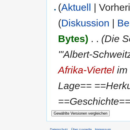
(
Aktuell
| Vorher
(
Diskussion
|
Be
Bytes)
‎
. .
(Die S
'''Albert-Schweit
Afrika-Viertel
im
Lage== ==Herk
==Geschichte== 
Datenschutz
Über cuxpedia
Impressum