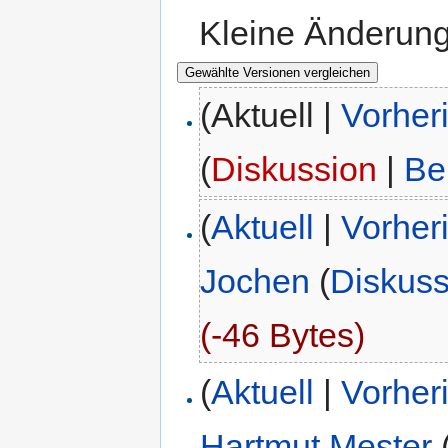
Kleine Änderun
(Aktuell |
Vorher
(
Diskussion
|
Be
(
Aktuell
|
Vorher
Jochen
(
Diskuss
(-46 Bytes)
(
Aktuell
|
Vorher
Hartmut Mester