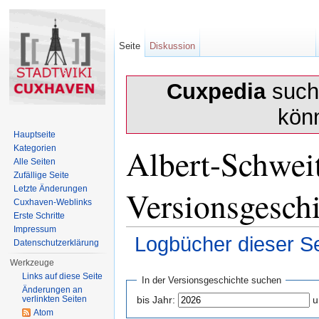
Seite
Diskussion
Cuxpedia
sucht
kön
Hauptseite
Albert-Schweit
Kategorien
Alle Seiten
Zufällige Seite
Versionsgesch
Letzte Änderungen
Cuxhaven-Weblinks
Erste Schritte
Impressum
Logbücher dieser Se
Datenschutzerklärung
Wechseln zu:
Navigation
,
Suche
Werkzeuge
Links auf diese Seite
In der Versionsgeschichte suchen
Änderungen an
verlinkten Seiten
bis Jahr:
u
Atom