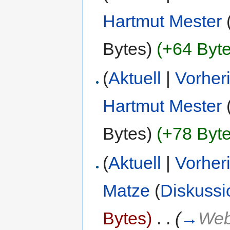
Hartmut Mester
Bytes)
(+64 Byte
(
Aktuell
|
Vorher
Hartmut Mester
Bytes)
(+78 Byte
(
Aktuell
|
Vorher
Matze
(
Diskussi
Bytes)
‎
. .
(
→
Web