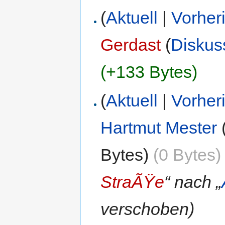
(
Aktuell
|
Vorher
Gerdast
(
Diskus
(+133 Bytes)
(
Aktuell
|
Vorher
Hartmut Mester
Bytes)
(0 Bytes)
StraÃŸe
“ nach „
verschoben)